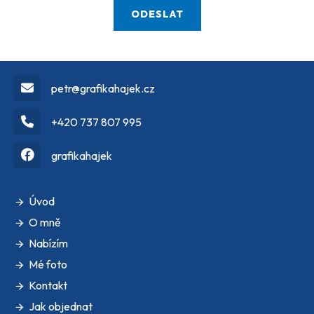
petr@grafikahajek.cz
+420 737 807 995
grafikahajek
Úvod
O mně
Nabízím
Mé foto
Kontakt
Jak objednat