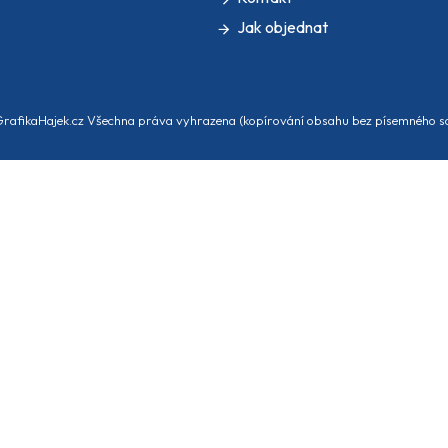
Jak objednat
rafikaHajek.cz Všechna práva vyhrazena (kopírování obsahu bez písemného so