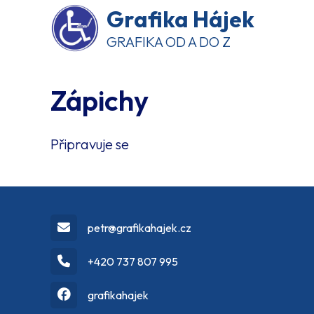
Grafika Hájek
GRAFIKA OD A DO Z
Zápichy
Připravuje se
petr@grafikahajek.cz
+420 737 807 995
grafikahajek