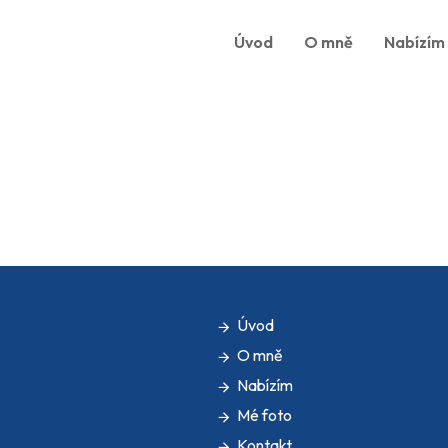
Úvod
O mně
Nabízím
Úvod
O mně
Nabízím
Mé foto
Kontakt