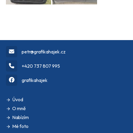
petr@grafikahajek.cz
+420 737 807 995
grafikahajek
Úvod
O mně
Nabízím
Mé foto