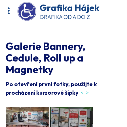
Grafika Hájek
GRAFIKA OD A DO Z
Galerie Bannery,
Cedule, Roll up a
Magnetky
Po otevření první fotky, použijte k
procházení kurzorové šipky
< >